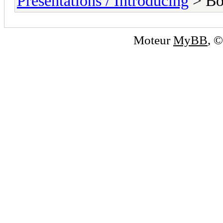
Présentations / Introducing
> Bo
Moteur
MyBB
, 