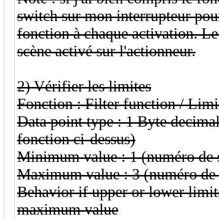
switch sur mon interrupteur pour
fonction à chaque activation. Le
scène activé sur l'actionneur.
2) Vérifier les limites
Fonction : Filter function / Limi
Data point type : 1 Byte decimal
fonction ci-dessus)
Minimum value : 1 (numéro de
Maximum value : 3 (numéro de
Behavior if upper or lower lim
maximum value