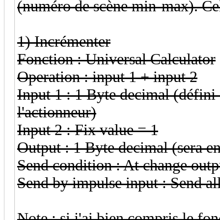
(numéro de scène min-max). Cela 
1) Incrémenter
Fonction : Universal Calculator
Operation : input 1 + input 2
Input 1 : 1 Byte decimal (défini 
l'actionneur)
Input 2 : Fix value = 1
Output : 1 Byte decimal (sera en
Send condition : At change outp
Send by impulse input : Send al
Note : si j'ai bien compris le fo