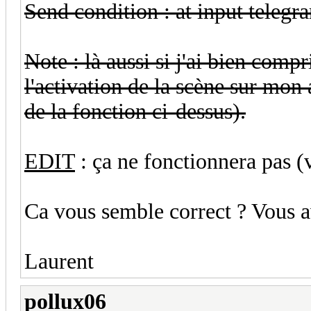
Send condition : at input telegr
Note : là aussi si j'ai bien compr
l'activation de la scène sur mon
de la fonction ci-dessus).
EDIT
: ça ne fonctionnera pas (
Ca vous semble correct ? Vous a
Laurent
pollux06