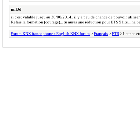
mil3d
si c'est valable jusqu'au 30/06/2014.. il y a peu de chance de pouvoir utiliser
Refais la formation (courage)... tu auras une réduction pour ETS 5 lite... ha be
Forum KNX francophone / English KNX forum
>
Français
>
ETS
> licence ets