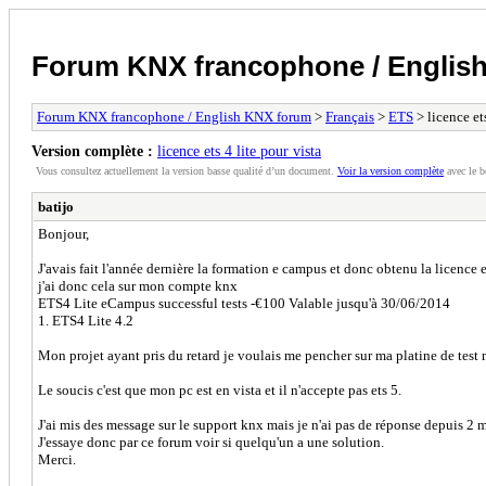
Forum KNX francophone / Englis
Forum KNX francophone / English KNX forum
>
Français
>
ETS
> licence ets
Version complète :
licence ets 4 lite pour vista
Vous consultez actuellement la version basse qualité d’un document.
Voir la version complète
avec le b
batijo
Bonjour,
J'avais fait l'année dernière la formation e campus et donc obtenu la licence et
j'ai donc cela sur mon compte knx
ETS4 Lite eCampus successful tests -€100 Valable jusqu'à 30/06/2014
1. ETS4 Lite 4.2
Mon projet ayant pris du retard je voulais me pencher sur ma platine de test 
Le soucis c'est que mon pc est en vista et il n'accepte pas ets 5.
J'ai mis des message sur le support knx mais je n'ai pas de réponse depuis 2 m
J'essaye donc par ce forum voir si quelqu'un a une solution.
Merci.