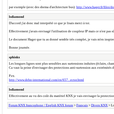
par exemple (avec des shema d'architecture bus):
http://www.hager.fr/files/
lsdiamond
D'accord j'ai donc mal interprété ce que je lisais merci à toi.
Effectivement j'avais envisagé l'utilisation de coupleur IP mais ce n'est pas sû
Le document Hager que tu as donné semble très complet, je vais m'en inspire
Bonne journée.
sphinkx
Les longues lignes sont plus sensibles aux surtensions induites (éclairs, ch
Ca vaut la peine d'envisager des protections anti-surtension aux extrémités d
P.ex.
http://www.dehn-international.com/en/657...ector.html
lsdiamond
Effectivement au vu des coût du matériel KNX je vais envisager la protection
Forum KNX francophone / English KNX forum
>
Français
>
Divers KNX
> Lo