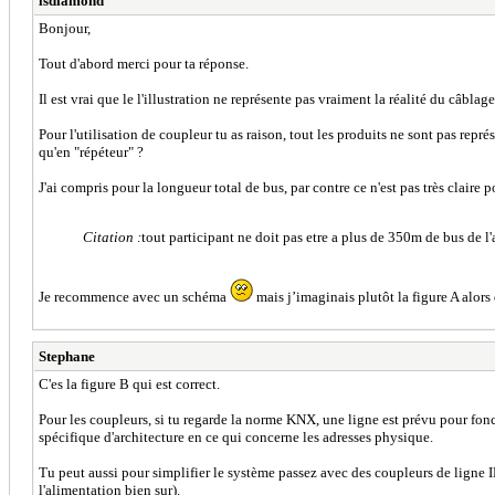
lsdiamond
Bonjour,
Tout d'abord merci pour ta réponse.
Il est vrai que le l'illustration ne représente pas vraiment la réalité du câblage.
Pour l'utilisation de coupleur tu as raison, tout les produits ne sont pas repr
qu'en "répéteur" ?
J'ai compris pour la longueur total de bus, par contre ce n'est pas très claire 
Citation :
tout participant ne doit pas etre a plus de 350m de bus de
Je recommence avec un schéma
mais j’imaginais plutôt la figure A alors q
Stephane
C'es la figure B qui est correct.
Pour les coupleurs, si tu regarde la norme KNX, une ligne est prévu pour fo
spécifique d'architecture en ce qui concerne les adresses physique.
Tu peut aussi pour simplifier le système passez avec des coupleurs de ligne I
l'alimentation bien sur).