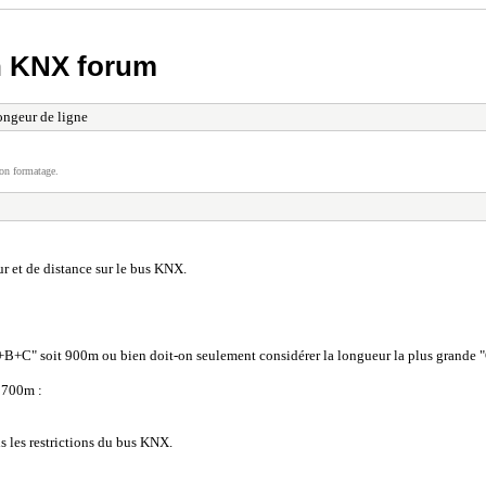
h KNX forum
ngeur de ligne
on formatage.
ur et de distance sur le bus KNX.
A+B+C" soit 900m ou bien doit-on seulement considérer la longueur la plus grande 
x 700m :
is les restrictions du bus KNX.