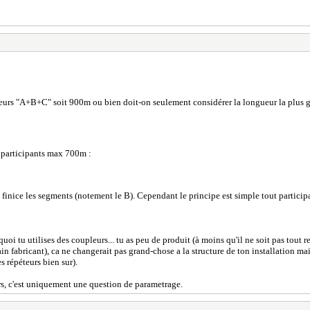
ueurs "A+B+C" soit 900m ou bien doit-on seulement considérer la longueur la plus 
 participants max 700m :
inice les segments (notement le B). Cependant le principe est simple tout particip
uoi tu utilises des coupleurs... tu as peu de produit (à moins qu'il ne soit pas tout
tain fabricant), ca ne changerait pas grand-chose a la structure de ton installation ma
 répéteurs bien sur).
rs, c'est uniquement une question de parametrage.