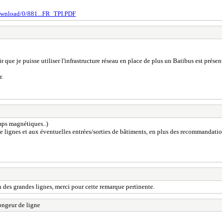
download/0/881...FR_TPI.PDF
r que je puisse utiliser l'infrastructure réseau en place de plus un Batibus est présent
r.
amps magnétiques..)
e lignes et aux éventuelles entrées/sorties de bâtiments, en plus des recommandations
 des grandes lignes, merci pour cette remarque pertinente.
ngeur de ligne