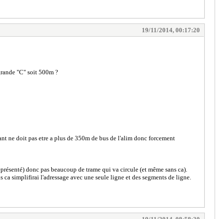
19/11/2014, 00:17:20
grande "C" soit 500m ?
ant ne doit pas etre a plus de 350m de bus de l'alim donc forcement
 représenté) donc pas beaucoup de trame qui va circule (et même sans ca).
is ca simplifirai l'adressage avec une seule ligne et des segments de ligne.