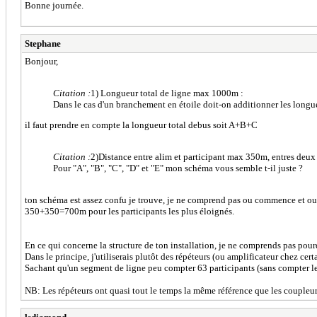
Bonne journée.
Stephane
Bonjour,
Citation :
1) Longueur total de ligne max 1000m :
Dans le cas d'un branchement en étoile doit-on additionner les long
il faut prendre en compte la longueur total debus soit A+B+C
Citation :
2)Distance entre alim et participant max 350m, entres deux
Pour "A", "B", "C", "D" et "E" mon schéma vous semble t-il juste ?
ton schéma est assez confu je trouve, je ne comprend pas ou commence et ou f
350+350=700m pour les participants les plus éloignés.
En ce qui concerne la structure de ton installation, je ne comprends pas pourq
Dans le principe, j'utiliserais plutôt des répéteurs (ou amplificateur chez cer
Sachant qu'un segment de ligne peu compter 63 participants (sans compter les
NB: Les répéteurs ont quasi tout le temps la même référence que les coupleu