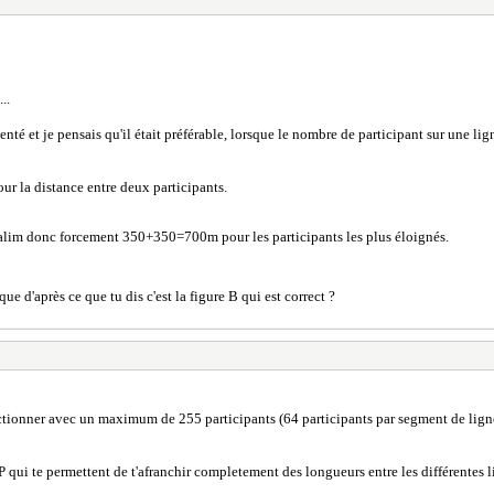
..
ésenté et je pensais qu'il était préférable, lorsque le nombre de participant sur une 
pour la distance entre deux participants.
 l'alim donc forcement 350+350=700m pour les participants les plus éloignés.
ue d'après ce que tu dis c'est la figure B qui est correct ?
nctionner avec un maximum de 255 participants (64 participants par segment de ligne
P qui te permettent de t'afranchir completement des longueurs entre les différentes 