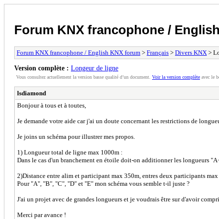
Forum KNX francophone / Englis
Forum KNX francophone / English KNX forum
>
Français
>
Divers KNX
> Lo
Version complète :
Longeur de ligne
Vous consultez actuellement la version basse qualité d’un document.
Voir la version complète
avec le b
lsdiamond
Bonjour à tous et à toutes,
Je demande votre aide car j'ai un doute concernant les restrictions de longue
Je joins un schéma pour illustrer mes propos.
1) Longueur total de ligne max 1000m :
Dans le cas d'un branchement en étoile doit-on additionner les longueurs "
2)Distance entre alim et participant max 350m, entres deux participants ma
Pour "A", "B", "C", "D" et "E" mon schéma vous semble t-il juste ?
J'ai un projet avec de grandes longueurs et je voudrais être sur d'avoir compr
Merci par avance !