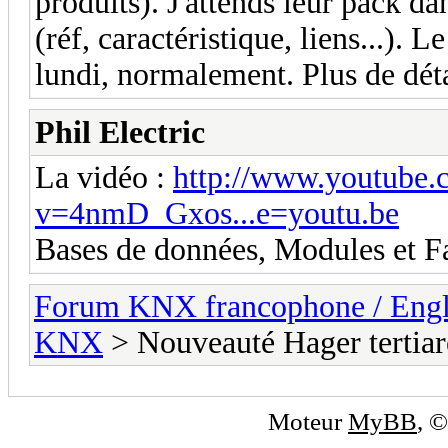
produits). J'attends leur pack d
(réf, caractéristique, liens...). L
lundi, normalement. Plus de détai
Phil Electric
La vidéo :
http://www.youtube.
v=4nmD_Gxos...e=youtu.be
Bases de données, Modules et F
Forum KNX francophone / Eng
KNX
> Nouveauté Hager tertiar
Moteur
MyBB
, 