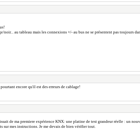
us!
ouge/noir... au tableau mais les connexions +/- au bus ne se présentent pas toujours da
 pourtant encore qu'il est des erreurs de cablage!
'agissait de ma premiere expérience KNX: une platine de test grandeur réelle : un n
s sur mes instructions. Je me devais de bien vérifier tout.