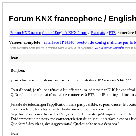
Forum KNX francophone / Englis
Forum KNX francophone / English KNX forum
>
Français
>
ETS
> interface 
Version complète :
interface IP N148, bouton de config n'allume pas la l
Vous consultez actuellement la version basse qualité d’un document.
Voir la version complète
avec le b
ivan
Bonjour,
je suis face à un problème bizarre avec mon interface IP Siemens N148/22.
Tout d'abord, je n'ai pas réussi à lui affecter une adresse par DHCP avec tftpd.
Qu'à cela ne tienne, j'ai réussi à me connecter à ETS par IP-routing: il me dit
j'essaie de télécharger l'application mais pas possible, et pour cause: le bo
un appui long fait clignoter la diode. mais un appui court rien.
Si je lui laisse son adresse 15.15.1, il se rend compte qu'il s'agit de l'inter
Evidemment je ne peux me connecter à rien du tout si l'interface n'est pas bien
Que faire? des idées, des suggestions? Quelquechose m'a échappé?
ivan