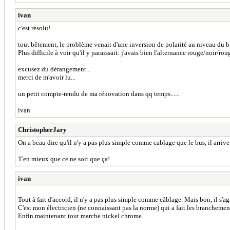
ivan
c'est résolu!
tout bêtement, le problème venait d'une inversion de polarité au niveau du b
Plus difficile à voir qu'il y paraissait: j'avais bien l'alternance rouge/noir/r
excusez du dérangement...
merci de m'avoir lu...
un petit compte-rendu de ma rénovation dans qq temps......
ivan
ChristopherJary
On a beau dire qu'il n'y a pas plus simple comme cablage que le bus, il arrive
T'en mieux que ce ne soit que ça!
ivan
Tout à fait d'accord, il n'y a pas plus simple comme câblage. Mais bon, il s
C'est mon électricien (ne connaissant pas la norme) qui a fait les branchement
Enfin maintenant tout marche nickel chrome.