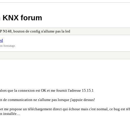
h KNX forum
IP N148, bouton de config n'allume pas la led
ed
on formatage.
 alors que la connexion est OK et me fournit l'adresse 15.15.1
uton de communication ne s'allume pas lorsque j'appuie dessus!
face et me propose un téléchargement direct qui échoue mais c'est normal, ce bug est ré
 installée....