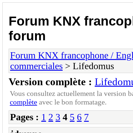
Forum KNX francop
forum
Forum KNX francophone / Eng
commerciales
> Lifedomus
Version complète :
Lifedom
Vous consultez actuellement la version 
complète
avec le bon formatage.
Pages :
1
2
3
4
5
6
7