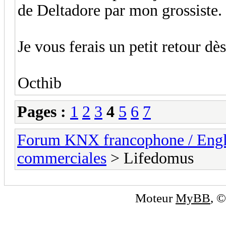
de Deltadore par mon grossiste.
Je vous ferais un petit retour dè
Octhib
Pages :
1
2
3
4
5
6
7
Forum KNX francophone / Eng
commerciales
> Lifedomus
Moteur
MyBB
, 