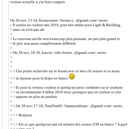
version actuelle si j'ai bien compris.
On 29 nov, 13:54, Konnexman <beirao.n...@gmail.com> wrote:
> Il sortira en couleur mis 2010, peut être même pour Ligth & Building,
> mais on n'est pas sûr.
>
> Le nouveau tactile sera beaucoup plus puissant, un peu plus grand et
> le prix sera aussi complètement différent.
>
> On 28 nov, 18:30, kraven <ohl.christo...@gmail.com> wrote:
>
>
>
> > Une petite recherche sur le forum avec le mot clé zennio et tu auras
> > la réponse pour la dispo en france
>
> > Et pour la version couleur si quelqu'un peut confirmer car je souhaite
> > en recommander 4 début 2010 donc pourquoi pas en couleur si cela
> > apporte un plus au produit.
>
> > On 28 nov, 17:10, TomTom02 <lamaisonbranc...@gmail.com> wrote:
>
> > > Bonjour,
>
> > > Est ce que quelqu'un sait où acheter des zennio Z38 en france ? A quel
> > > prix svp ?