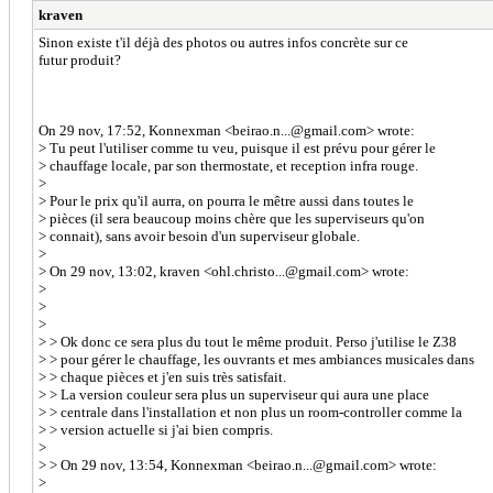
kraven
Sinon existe t'il déjà des photos ou autres infos concrète sur ce
futur produit?
On 29 nov, 17:52, Konnexman <beirao.n...@gmail.com> wrote:
> Tu peut l'utiliser comme tu veu, puisque il est prévu pour gérer le
> chauffage locale, par son thermostate, et reception infra rouge.
>
> Pour le prix qu'il aurra, on pourra le mêtre aussi dans toutes le
> pièces (il sera beaucoup moins chère que les superviseurs qu'on
> connait), sans avoir besoin d'un superviseur globale.
>
> On 29 nov, 13:02, kraven <ohl.christo...@gmail.com> wrote:
>
>
>
> > Ok donc ce sera plus du tout le même produit. Perso j'utilise le Z38
> > pour gérer le chauffage, les ouvrants et mes ambiances musicales dans
> > chaque pièces et j'en suis très satisfait.
> > La version couleur sera plus un superviseur qui aura une place
> > centrale dans l'installation et non plus un room-controller comme la
> > version actuelle si j'ai bien compris.
>
> > On 29 nov, 13:54, Konnexman <beirao.n...@gmail.com> wrote:
>