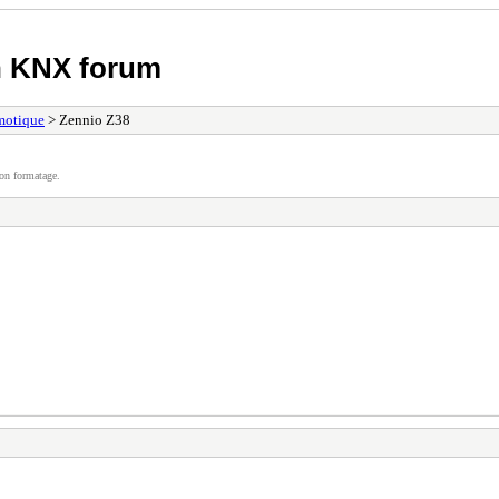
h KNX forum
motique
> Zennio Z38
on formatage.