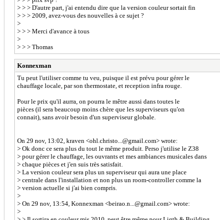
> > > D'autre part, j'ai entendu dire que la version couleur sortait fin
> > > 2009, avez-vous des nouvelles à ce sujet ?
>
> > > Merci d'avance à tous
>
> > > Thomas
Konnexman
Tu peut l'utiliser comme tu veu, puisque il est prévu pour gérer le
chauffage locale, par son thermostate, et reception infra rouge.
Pour le prix qu'il aurra, on pourra le mêtre aussi dans toutes le
pièces (il sera beaucoup moins chère que les superviseurs qu'on
connait), sans avoir besoin d'un superviseur globale.
On 29 nov, 13:02, kraven <ohl.christo...@gmail.com> wrote:
> Ok donc ce sera plus du tout le même produit. Perso j'utilise le Z38
> pour gérer le chauffage, les ouvrants et mes ambiances musicales dans
> chaque pièces et j'en suis très satisfait.
> La version couleur sera plus un superviseur qui aura une place
> centrale dans l'installation et non plus un room-controller comme la
> version actuelle si j'ai bien compris.
>
> On 29 nov, 13:54, Konnexman <beirao.n...@gmail.com> wrote:
>
> > Il sortira en couleur mis 2010, peut être même pour Ligth & Building,