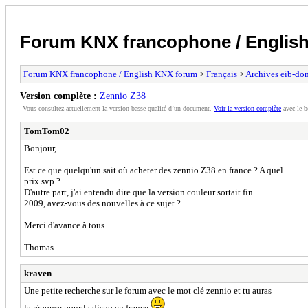
Forum KNX francophone / Englis
Forum KNX francophone / English KNX forum
>
Français
>
Archives eib-do
Version complète :
Zennio Z38
Vous consultez actuellement la version basse qualité d’un document.
Voir la version complète
avec le b
TomTom02
Bonjour,
Est ce que quelqu'un sait où acheter des zennio Z38 en france ? A quel
prix svp ?
D'autre part, j'ai entendu dire que la version couleur sortait fin
2009, avez-vous des nouvelles à ce sujet ?
Merci d'avance à tous
Thomas
kraven
Une petite recherche sur le forum avec le mot clé zennio et tu auras
la réponse pour la dispo en france