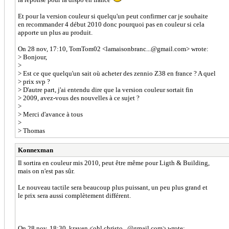
Et pour la version couleur si quelqu'un peut confirmer car je souhaite
en recommander 4 début 2010 donc pourquoi pas en couleur si cela
apporte un plus au produit.
On 28 nov, 17:10, TomTom02 <lamaisonbranc...@gmail.com> wrote:
> Bonjour,
>
> Est ce que quelqu'un sait où acheter des zennio Z38 en france ? A quel
> prix svp ?
> D'autre part, j'ai entendu dire que la version couleur sortait fin
> 2009, avez-vous des nouvelles à ce sujet ?
>
> Merci d'avance à tous
>
> Thomas
Konnexman
Il sortira en couleur mis 2010, peut être même pour Ligth & Building,
mais on n'est pas sûr.
Le nouveau tactile sera beaucoup plus puissant, un peu plus grand et
le prix sera aussi complètement différent.
On 28 nov, 18:30, kraven <ohl.christo...@gmail.com> wrote: