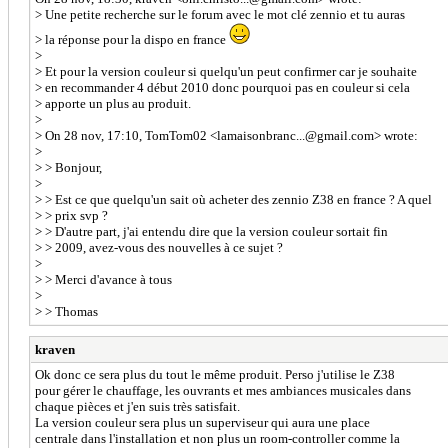
> Une petite recherche sur le forum avec le mot clé zennio et tu auras
> la réponse pour la dispo en france
>
> Et pour la version couleur si quelqu'un peut confirmer car je souhaite
> en recommander 4 début 2010 donc pourquoi pas en couleur si cela
> apporte un plus au produit.
>
> On 28 nov, 17:10, TomTom02 <lamaisonbranc...@gmail.com> wrote:
>
> > Bonjour,
>
> > Est ce que quelqu'un sait où acheter des zennio Z38 en france ? A quel
> > prix svp ?
> > D'autre part, j'ai entendu dire que la version couleur sortait fin
> > 2009, avez-vous des nouvelles à ce sujet ?
>
> > Merci d'avance à tous
>
> > Thomas
kraven
Ok donc ce sera plus du tout le même produit. Perso j'utilise le Z38
pour gérer le chauffage, les ouvrants et mes ambiances musicales dans
chaque pièces et j'en suis très satisfait.
La version couleur sera plus un superviseur qui aura une place
centrale dans l'installation et non plus un room-controller comme la