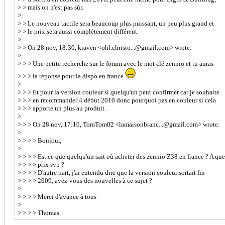
> > mais on n'est pas sûr.
>
> > Le nouveau tactile sera beaucoup plus puissant, un peu plus grand et
> > le prix sera aussi complètement différent.
>
> > On 28 nov, 18:30, kraven <ohl.christo...@gmail.com> wrote:
>
> > > Une petite recherche sur le forum avec le mot clé zennio et tu auras
> > > la réponse pour la dispo en france
>
> > > Et pour la version couleur si quelqu'un peut confirmer car je souhaite
> > > en recommander 4 début 2010 donc pourquoi pas en couleur si cela
> > > apporte un plus au produit.
>
> > > On 28 nov, 17:10, TomTom02 <lamaisonbranc...@gmail.com> wrote:
>
> > > > Bonjour,
>
> > > > Est ce que quelqu'un sait où acheter des zennio Z38 en france ? A que
> > > > prix svp ?
> > > > D'autre part, j'ai entendu dire que la version couleur sortait fin
> > > > 2009, avez-vous des nouvelles à ce sujet ?
>
> > > > Merci d'avance à tous
>
> > > > Thomas