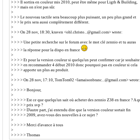
> > > Il sortira en couleur mis 2010, peut être même pour Ligth & Building,
> > > mais on n'est pas sûr.
>
> > > Le nouveau tactile sera beaucoup plus puissant, un peu plus grand et
> > > le prix sera aussi complètement différent.
>
> > > On 28 nov, 18:30, kraven <ohl.christo...@gmail.com> wrote:
>
> > > > Une petite recherche sur le forum avec le mot clé zennio et tu auras
> > > > la réponse pour la dispo en france
>
> > > > Et pour la version couleur si quelqu'un peut confirmer car je souhaite
> > > > en recommander 4 début 2010 donc pourquoi pas en couleur si cela
> > > > apporte un plus au produit.
>
> > > > On 28 nov, 17:10, TomTom02 <lamaisonbranc...@gmail.com> wrote:
>
> > > > > Bonjour,
>
> > > > > Est ce que quelqu'un sait où acheter des zennio Z38 en france ? A q
> > > > > prix svp ?
> > > > > D'autre part, j'ai entendu dire que la version couleur sortait fin
> > > > > 2009, avez-vous des nouvelles à ce sujet ?
>
> > > > > Merci d'avance à tous
>
> > > > > Thomas