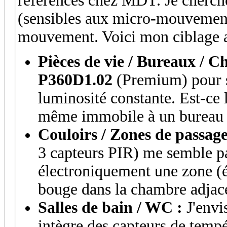
références chez MDT. Je cherche
(sensibles aux micro-mouvements
mouvement. Voici mon ciblage a
Pièces de vie / Bureaux / C
P360D1.02
(Premium) pour sa
luminosité constante. Est-ce 
même immobile à un bureau 
Couloirs / Zones de passage
3 capteurs PIR) me semble p
électroniquement une zone (év
bouge dans la chambre adjac
Salles de bain / WC :
J'envi
intègre des capteurs de tempé