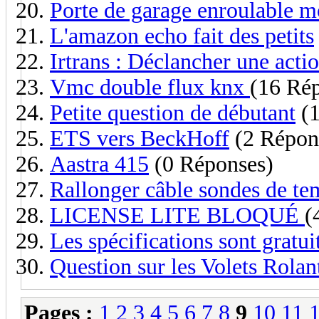
Porte de garage enroulable m
L'amazon echo fait des petits
Irtrans : Déclancher une act
Vmc double flux knx
(16 Ré
Petite question de débutant
(1
ETS vers BeckHoff
(2 Répon
Aastra 415
(0 Réponses)
Rallonger câble sondes de te
LICENSE LITE BLOQUÉ
(
Les spécifications sont gratui
Question sur les Volets Rola
Pages :
1
2
3
4
5
6
7
8
9
10
11