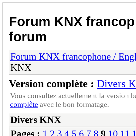
Forum KNX francop
forum
Forum KNX francophone / Eng
KNX
Version complète :
Divers 
Vous consultez actuellement la version 
complète
avec le bon formatage.
Divers KNX
Pages :
1
2
3
4
5
6
7
8
9
10
11