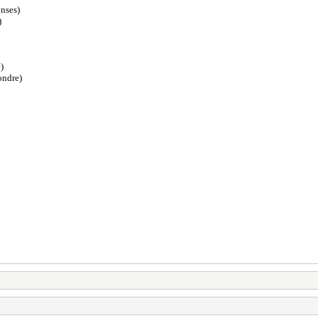
nses)
)
)
ondre)