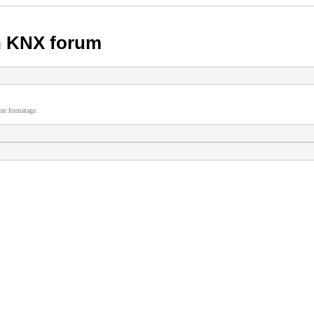
h KNX forum
on formatage.