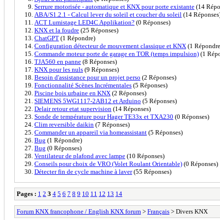
Serrure motorisée - automatique et KNX pour porte existante
(14 Répo
ABA/S1.2.1 - Calcul lever du soleil et coucher du soleil
(14 Réponses
ACT Lumistage LED4C Applikation?
(0 Réponses)
KNX et la foudre
(25 Réponses)
ChatGPT
(1 Répondre)
Configuration détecteur de mouvement classique et KNX
(1 Répondre
Commande moteur porte de garage en TOR (temps impulsion)
(1 Rép
TJA560 en panne
(8 Réponses)
KNX pour les nuls
(9 Réponses)
Besoin d'assistance pour un projet perso
(2 Réponses)
Fonctionnalité Scènes Incrémentales
(5 Réponses)
Piscine bois urbaine en KNX
(2 Réponses)
SIEMENS 5WG1117-2AB12 et Arduino
(5 Réponses)
Delair retour etat supervision
(14 Réponses)
Sonde de température pour Hager TE33x et TXA230
(0 Réponses)
Clim reversible daikin
(7 Réponses)
Commander un appareil via homeassistant
(5 Réponses)
Bug
(1 Répondre)
Bug
(0 Réponses)
Ventilateur de plafond avec lampe
(10 Réponses)
Conseils pour choix de VRO (Volet Roulant Orientable)
(0 Réponses)
Détecter fin de cycle machine à laver
(55 Réponses)
Pages :
1
2
3
4
5
6
7
8
9
10
11
12
13
14
Forum KNX francophone / English KNX forum
>
Français
> Divers KNX