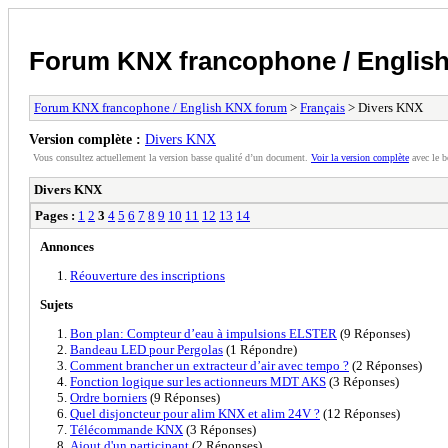
Forum KNX francophone / Englis
Forum KNX francophone / English KNX forum
>
Français
> Divers KNX
Version complète :
Divers KNX
Vous consultez actuellement la version basse qualité d’un document.
Voir la version complète
avec le b
Divers KNX
Pages :
1
2
3
4
5
6
7
8
9
10
11
12
13
14
Annonces
Réouverture des inscriptions
Sujets
Bon plan: Compteur d’eau à impulsions ELSTER
(9 Réponses)
Bandeau LED pour Pergolas
(1 Répondre)
Comment brancher un extracteur d’air avec tempo ?
(2 Réponses)
Fonction logique sur les actionneurs MDT AKS
(3 Réponses)
Ordre borniers
(9 Réponses)
Quel disjoncteur pour alim KNX et alim 24V ?
(12 Réponses)
Télécommande KNX
(3 Réponses)
Ajout d'un participant
(2 Réponses)