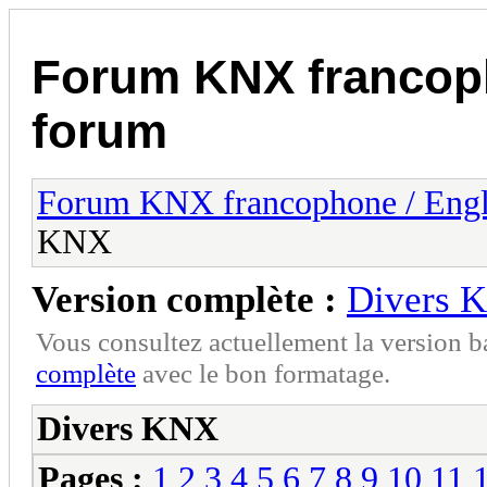
Forum KNX francop
forum
Forum KNX francophone / Eng
KNX
Version complète :
Divers 
Vous consultez actuellement la version 
complète
avec le bon formatage.
Divers KNX
Pages :
1
2
3
4
5
6
7
8
9
10
11