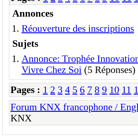
Annonces
Réouverture des inscriptions
Sujets
Annonce: Trophée Innovatio
Vivre Chez Soi
(5 Réponses)
Pages :
1
2
3
4
5
6
7
8
9
10
11
Forum KNX francophone / Eng
KNX