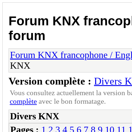
Forum KNX francop
forum
Forum KNX francophone / Eng
KNX
Version complète :
Divers 
Vous consultez actuellement la version 
complète
avec le bon formatage.
Divers KNX
Pages :
1
2
3
4
5
6
7
8
9
10
11