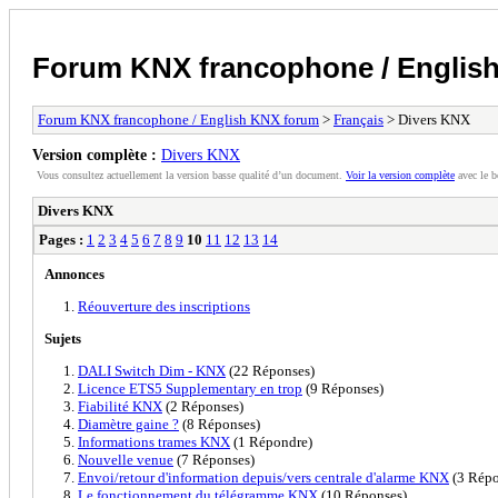
Forum KNX francophone / Englis
Forum KNX francophone / English KNX forum
>
Français
> Divers KNX
Version complète :
Divers KNX
Vous consultez actuellement la version basse qualité d’un document.
Voir la version complète
avec le b
Divers KNX
Pages :
1
2
3
4
5
6
7
8
9
10
11
12
13
14
Annonces
Réouverture des inscriptions
Sujets
DALI Switch Dim - KNX
(22 Réponses)
Licence ETS5 Supplementary en trop
(9 Réponses)
Fiabilité KNX
(2 Réponses)
Diamètre gaine ?
(8 Réponses)
Informations trames KNX
(1 Répondre)
Nouvelle venue
(7 Réponses)
Envoi/retour d'information depuis/vers centrale d'alarme KNX
(3 Répo
Le fonctionnement du télégramme KNX
(10 Réponses)