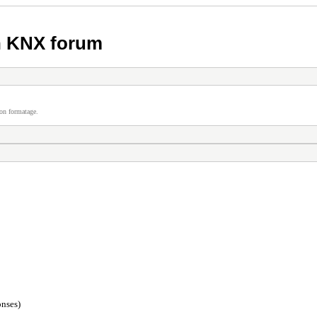
h KNX forum
on formatage.
nses)