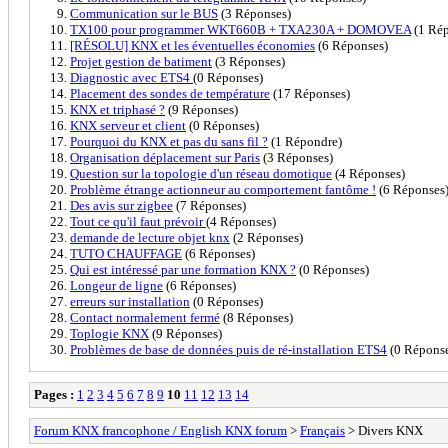
Communication sur le BUS
(3 Réponses)
TX100 pour programmer WKT660B + TXA230A + DOMOVEA
(1 Rép
[RÉSOLU] KNX et les éventuelles économies
(6 Réponses)
Projet gestion de batiment
(3 Réponses)
Diagnostic avec ETS4
(0 Réponses)
Placement des sondes de température
(17 Réponses)
KNX et triphasé ?
(9 Réponses)
KNX serveur et client
(0 Réponses)
Pourquoi du KNX et pas du sans fil ?
(1 Répondre)
Organisation déplacement sur Paris
(3 Réponses)
Question sur la topologie d'un réseau domotique
(4 Réponses)
Problème étrange actionneur au comportement fantôme !
(6 Réponses
Des avis sur zigbee
(7 Réponses)
Tout ce qu'il faut prévoir
(4 Réponses)
demande de lecture objet knx
(2 Réponses)
TUTO CHAUFFAGE
(6 Réponses)
Qui est intéressé par une formation KNX ?
(0 Réponses)
Longeur de ligne
(6 Réponses)
erreurs sur installation
(0 Réponses)
Contact normalement fermé
(8 Réponses)
Toplogie KNX
(9 Réponses)
Problèmes de base de données puis de ré-installation ETS4
(0 Réponse
Pages :
1
2
3
4
5
6
7
8
9
10
11
12
13
14
Forum KNX francophone / English KNX forum
>
Français
> Divers KNX